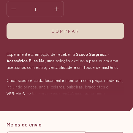
Experimente a emoção de receber a
Scoop Surpresa -
Acessórios Bliss Me
, uma seleção exclusiva para quem ama
acessórios com estilo, versatilidade e um toque de mistério.
Cada scoop é cuidadosamente montada com peças modernas,
incluindo brincos, anéis, colares, pulseiras, braceletes e
conjuntos, todas em
aço inox antialérgico
, garantindo
VER MAIS
durabilidade e brilho prolongado.
A surpresa fica ainda mais especial com a
Miçanga Extra
: ao
encontrar essa miçanga durante a abertura, você ganha um
Meios de envio
acessório extra, podendo continuar a sorte com novos
ENTREGAS PARA O CEP:
ALTERAR CEP
pacotinhos.